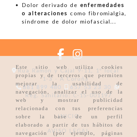
Dolor derivado de
enfermedades
o alteraciones
como fibromialgia,
síndrome de dolor miofascial...
Este sitio web utiliza cookies
Rua Ramón y Cajal 9-11, 1º local
propias y de terceros que permiten
1-3 -
A Coruña
mejorar la usabilidad de
881 899 480
657 53 23 30
navegación, analizar el uso de la
Reg. Sanitario: C-15-001197
web y mostrar publicidad
relacionada con tus preferencias
INICIO
sobre la base de un perfil
elaborado a partir de tus hábitos de
AVISO LEGAL
navegación (por ejemplo, páginas