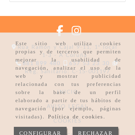
Este sitio web utiliza cookies
Rua Ramón y Cajal 9-11, 1º local
propias y de terceros que permiten
1-3 -
A Coruña
mejorar la usabilidad de
881 899 480
657 53 23 30
navegación, analizar el uso de la
Reg. Sanitario: C-15-001197
web y mostrar publicidad
relacionada con tus preferencias
INICIO
sobre la base de un perfil
elaborado a partir de tus hábitos de
AVISO LEGAL
navegación (por ejemplo, páginas
visitadas).
Política de cookies
.
COOKIES
CONFIGURAR
RECHAZAR